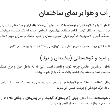
 آب و هوا بر نمای ساختمان
مان تنها یک لایه تزئینی نیست، بلکه به عنوان “پوست” بنا، اولین سد دفاعی در براب
ریال بدون در نظر گرفتن اقلیم منطقه، بزرگترین اشتباهی است که یک سازنده می‌تواند
 سنگ، آجر یا کامپوزیت در آب‌وهوای شرجی شمال با اقلیم خشک و سوزان کویر کاملاً 
اله، تأثیر چهار وضعیت جوی اصلی بر متریال‌های مختلف نما را بررسی می‌کنیم.
ناطق، بزرگترین چالش
چرخه ذوب و انجماد
است. آبی که به داخل خلل و فرج سنگ ن
منبسط شده و مانند یک اهرم، بافت سنگ را از هم می‌پاشد.
‌های نامناسب:
سنگ‌های لایم‌استون و برخی مرمریت‌های سست که جذب آب بالایی دا
 دچار ترک‌خوردگی و پوسته شدن می‌شوند.
 هوشمندانه:
سنگ‌های
چینی (کریستال)
،
گرانیت
و
تراورتن‌های با چگالی بالا
(که با 
د). این متریال‌ها جذب آب بسیار ناچیزی دارند.