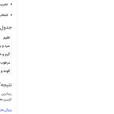
تخریب
انتخاب
جدول ت
اقلیم
سرد و ب
گرم و 
مرطوب 
آلوده و
نتیجه‌
زیباترین 
کویری
مق
ویژگی‌های