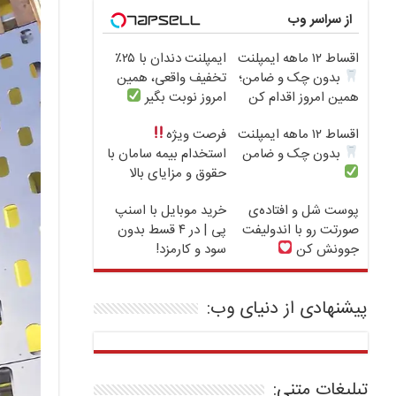
از سراسر وب
اقساط ۱۲ ماهه ایمپلنت
ایمپلنت دندان با ۲۵٪
بدون چک و ضامن؛
تخفیف واقعی، همین
همین امروز اقدام کن
امروز نوبت بگیر
اقساط ۱۲ ماهه ایمپلنت
فرصت ویژه
بدون چک و ضامن
استخدام بیمه سامان با
حقوق و مزایای بالا
پوست شل و افتاده‌ی
خرید موبایل با اسنپ
صورتت رو با اندولیفت
پی | در ۴ قسط بدون
جوونش کن
سود و کارمزد!
پیشنهادی از دنیای وب:
تبلیغات متنی: