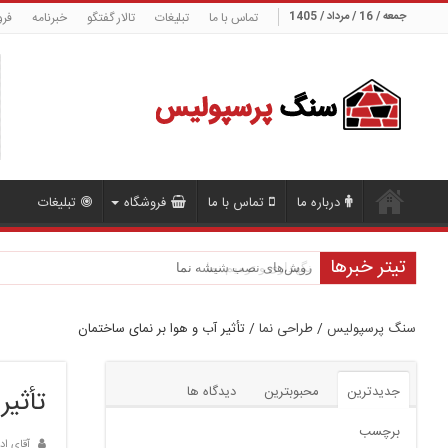
جمعه / 16 / مرداد / 1405
تماس با ما
تبلیغات
تالار گفتگو
خبرنامه
فرو
درباره ما
تماس با ما
فروشگاه
تبلیغات
تیتر خبرها
روش‌های نصب شیشه نما
سنگ پرسپولیس
/
طراحی نما
/
تأثیر آب و هوا بر نمای ساختمان
جدیدترین
محبوبترین
دیدگاه ها
تأثیر
برچسب
آقای اد