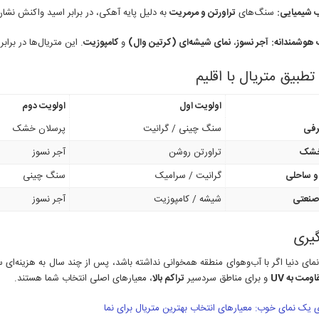
 شیمیایی:
سنگ‌های
تراورتن و مرمریت
به دلیل پایه آهکی، در برابر اسید واکنش نشان
 هوشمندانه:
آجر نسوز
،
نمای شیشه‌ای (کرتین وال)
و
کامپوزیت
. این متریال‌ها در برا
طبیق متریال با اقلیم
اولویت اول
اولویت دوم
رفی
سنگ چینی / گرانیت
پرسلان خشک
خشک
تراورتن روشن
آجر نسوز
و ساحلی
گرانیت / سرامیک
سنگ چینی
 صنعتی
شیشه / کامپوزیت
آجر نسوز
گیری
نمای دنیا اگر با آب‌وهوای منطقه همخوانی نداشته باشد، پس از چند سال به هزینه‌ای 
اومت به UV
و برای مناطق سردسیر
تراکم بالا
، معیارهای اصلی انتخاب شما هستند.
 یک نمای خوب: معیارهای انتخاب بهترین متریال برای نما