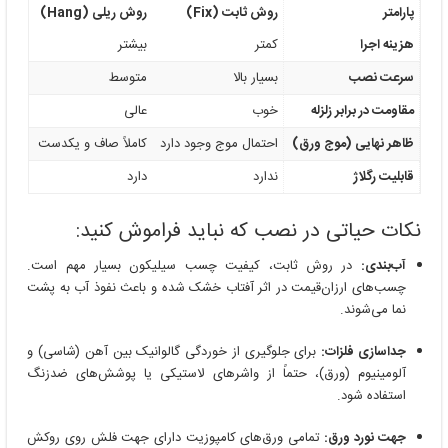
پارامتر
روش ثابت (Fix)
روش ریلی (Hang)
هزینه اجرا
کمتر
بیشتر
سرعت نصب
بسیار بالا
متوسط
مقاومت در برابر زلزله
خوب
عالی
ظاهر نهایی (موج ورق)
احتمال موج وجود دارد
کاملاً صاف و یکدست
قابلیت رگلاژ
ندارد
دارد
نکات حیاتی در نصب که نباید فراموش کنید:
آب‌بندی:
در روش ثابت، کیفیت چسب سیلیکون بسیار مهم است.
چسب‌های ارزان‌قیمت در اثر آفتاب خشک شده و باعث نفوذ آب به پشت
نما می‌شوند.
جداسازی فلزات:
برای جلوگیری از خوردگی گالوانیک بین آهن (شاسی) و
آلومینیوم (ورق)، حتماً از واشرهای لاستیکی یا پوشش‌های ضدزنگ
استفاده شود.
جهت نورد ورق:
تمامی ورق‌های کامپوزیت دارای جهت فلش روی روکش