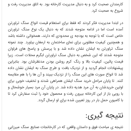
کارمندان صحبت کرد و به دنبال مدیریت کارخانه بود. به اتاق مدیریت رفت و
شروع به صحبت کرد.
در ابتدا مدیریت فکر کردند که فقط برای استعلام قیمت انواع سنگ تراورتن
آمده است اما در ادامه متوجه شدند که به دنبال یک نوع سنگ تراورتن
خاص است که با توجه به بودجه ی محدودی که دارند، همخوانی داشته باشد
و همچنین کیفیت مطلوبی برای نمای ساختمان به ارمغان بیاورد. چند نمونه
سنگ تراورتن به ایشان نشان داده شد و با پرسش و پاسخ های فراوان
متوجه شدند که این شخص به دنبال سنگ تراورتن ابگرم محلات است، زیرا
قیمت پائین، کیفیت بالا و رنگ کرم روشن بودن مدنظرشان بود. بنابراین
پیشنهادات انجام گردید و از نزدیک بافت و طرح سنگ به ایشان نشان داده
شد تا انواع سورت های این سنگ را از نزدیک ببیند و آن ها را با هم مقایسه
کنند. تا پایان مراحل خرید سنگ ایشان همراهی شدند و تخفیف خوبی برای
اولین خریدشان به آن مرد هدیه داده شد. در پایان آن مرد بسیار خوشحال و
با رویی باز از این کارخانه بیرون رفت و محصول خود را ثبت سفارش کرد تا
با کامیون حمل بار در روز تعیین شده برای او ارسال گردد.
نتیجه گیری:
نتیجه ی مباحث فوق و داستان واقعی که در کارخانجات صنایع سنگ میرزایی