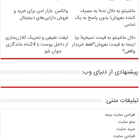
Image failed to load
Image failed to load
ماشینتو به دلال نده! به مصرف
والکس: بازار امن برای خرید و
کننده بفروش! بدون پاسخ به یک
فروش دارایی‌های دیجیتال
تماس
Image failed to load
Image failed to load
دلال ماشینتو به قیمت نمیخره! بیا
لیفت طبیعی و تحریک کلاژن‌سازی
اینجا به قیمت بفروش*فقط خریدار
از داخل پوست با 24ماه ماندگاری
واقعی*
جوان شو
پیشنهادی از دنیای وب:
تبلیغات متنی:
طراحی سایت بیمه
سئو سایت
خرید سایت
طراحی سایت