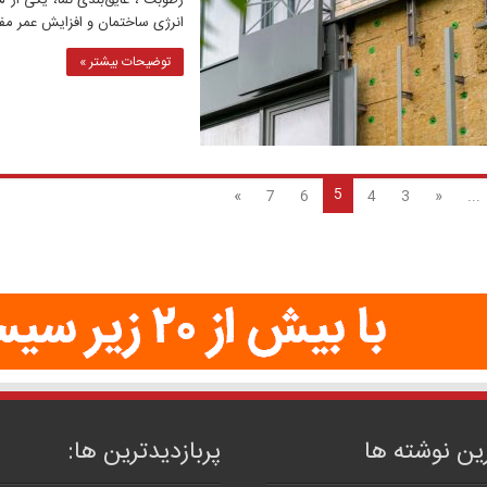
رطوبت ، عایق‌بندی نما، یکی از 
انرژی ساختمان و افزایش عمر مفید
توضیحات بیشتر »
5
»
7
6
4
3
«
...
ین نوشته ها
پربازدیدترین‌ ها: