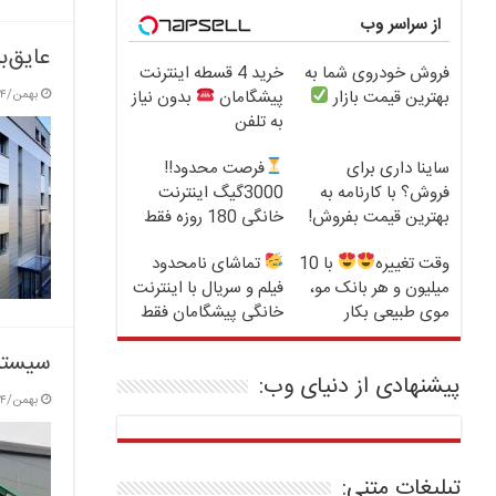
از سراسر وب
عایق‌ب
فروش خودروی شما به
خرید 4 قسطه اینترنت
بهترین قیمت بازار
پیشگامان
بدون نیاز
بهمن/۴ / ۱۴۰۳
به تلفن
ساینا داری برای
فرصت محدود!!
فروش؟ با کارنامه به
3000گیگ اینترنت
بهترین قیمت بفروش!
خانگی 180 روزه فقط
600 هزارتومان!!
وقت تغییره
با 10
تماشای نامحدود
میلیون و هر بانک مو،
فیلم و سریال با اینترنت
موی طبیعی بکار
خانگی پیشگامان فقط
ماهی 100
سیستم‌
پیشنهادی از دنیای وب:
بهمن/۴ / ۱۴۰۳
تبلیغات متنی: