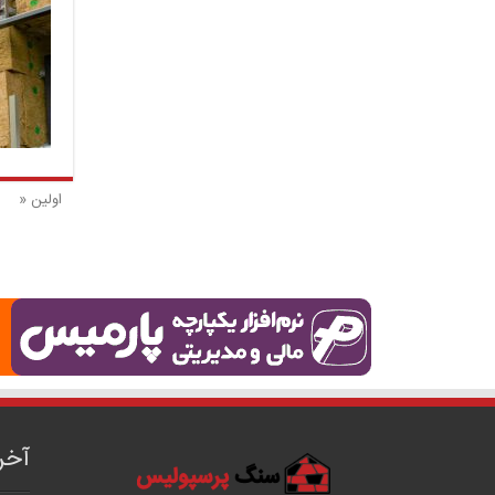
اولین «
آخر