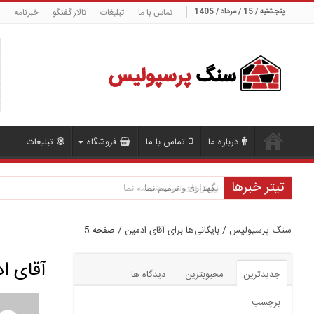
پنجشنبه / 15 / مرداد / 1405
تماس با ما
تبلیغات
تالار گفتگو
خبرنامه
درباره ما
تماس با ما
فروشگاه
تبلیغات
تیتر خبرها
روش‌های نصب شیشه نما
سنگ پرسپولیس
/
بایگانی‌ها برای آقای ادمین
/
صفحه 5
آقای ا
جدیدترین
محبوبترین
دیدگاه ها
برچسب