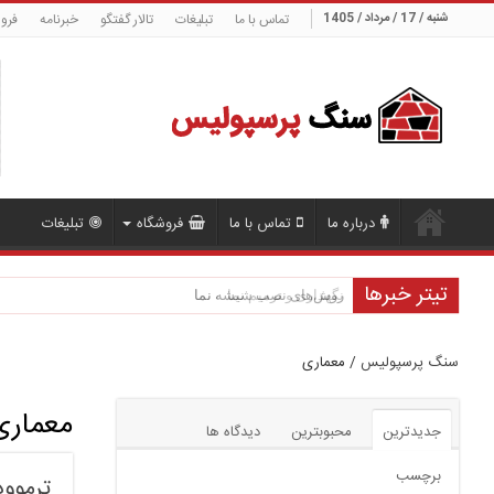
شنبه / 17 / مرداد / 1405
تماس با ما
تبلیغات
تالار گفتگو
خبرنامه
فرو
درباره ما
تماس با ما
فروشگاه
تبلیغات
تیتر خبرها
روش‌های نصب شیشه نما
سنگ پرسپولیس
/
معماری
معماری
جدیدترین
محبوبترین
دیدگاه ها
برچسب
ترموود