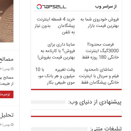
از سراسر وب
فروش خودروی شما به
خرید 4 قسطه اینترنت
بهترین قیمت بازار
پیشگامان
بدون نیاز
به تلفن
فرصت محدود!!
ساینا داری برای
3000گیگ اینترنت
فروش؟ با کارنامه به
خانگی 180 روزه فقط
بهترین قیمت بفروش!
مصالح 
600 هزارتومان!!
تماشای نامحدود
وقت تغییره
با 10
بهمن/۴ / ۱۴۰۳
فیلم و سریال با اینترنت
میلیون و هر بانک مو،
مصالح بو
خانگی پیشگامان فقط
موی طبیعی بکار
از طبیعت 
ماهی 100
توضیحات
پیشنهادی از دنیای وب:
تحلیل 
بهمن/۴ / ۱۴۰۳
تبلیغات متنی: