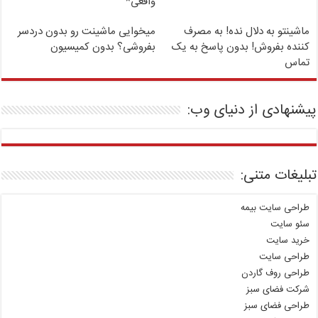
واقعی*
ماشینتو به دلال نده! به مصرف
میخوایی ماشینت رو بدون دردسر
کننده بفروش! بدون پاسخ به یک
بفروشی؟ بدون کمیسیون
تماس
پیشنهادی از دنیای وب:
تبلیغات متنی:
طراحی سایت بیمه
سئو سایت
خرید سایت
طراحی سایت
طراحی روف گاردن
شرکت فضای سبز
طراحی فضای سبز