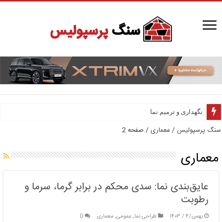
نگهداری و ترمیم نما
سنگ پرسپولیس
/
معماری
/
صفحه 2
معماری
عایق‌بندی نما: سدی محکم در برابر گرما، سرما و
رطوبت
بهمن/۴ / ۱۴۰۳
طراحی نما
,
عمومی
,
معماری
0