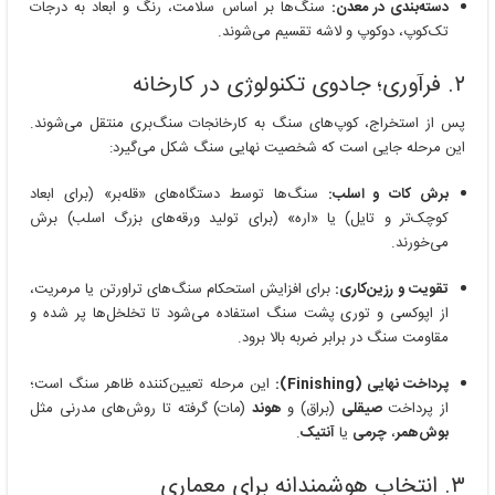
دسته‌بندی در معدن:
سنگ‌ها بر اساس سلامت، رنگ و ابعاد به درجات
تک‌کوپ، دوکوپ و لاشه تقسیم می‌شوند.
۲. فرآوری؛ جادوی تکنولوژی در کارخانه
پس از استخراج، کوپ‌های سنگ به کارخانجات سنگ‌بری منتقل می‌شوند.
این مرحله جایی است که شخصیت نهایی سنگ شکل می‌گیرد:
برش کات و اسلب:
سنگ‌ها توسط دستگاه‌های «قله‌بر» (برای ابعاد
کوچک‌تر و تایل) یا «اره» (برای تولید ورقه‌های بزرگ اسلب) برش
می‌خورند.
تقویت و رزین‌کاری:
برای افزایش استحکام سنگ‌های تراورتن یا مرمریت،
از اپوکسی و توری پشت سنگ استفاده می‌شود تا تخلخل‌ها پر شده و
مقاومت سنگ در برابر ضربه بالا برود.
پرداخت نهایی (Finishing):
این مرحله تعیین‌کننده ظاهر سنگ است؛
از پرداخت
صیقلی
(براق) و
هوند
(مات) گرفته تا روش‌های مدرنی مثل
بوش‌همر
،
چرمی
یا
آنتیک
.
۳. انتخاب هوشمندانه برای معماری