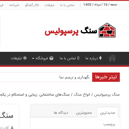
جمعه / 16 / مرداد / 1405
تماس با ما
تبلیغات
تالار گفتگو
خبرنامه
فرو
درباره ما
تماس با ما
فروشگاه
تبلیغات
تیتر خبرها
نگهداری و ترمیم نما
روش‌های نصب شیشه نما
سنگ پرسپولیس
/
انواع سنگ
/
سنگ‌های ساختمانی: زیبایی و استحکام در یکجا
جدیدترین
محبوبترین
دیدگاه ها
سنگ‌ه
برچسب
آقای اد