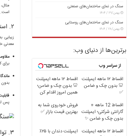
مثال،
سنگ در نمای ساختمان‌های صنعتی
است.
بهمن/۲۹ / ۱۴۰۴
سنگ در نمای ساختمان‌های روستایی
۲. استحکام؛ ستون فقرات بنا
بهمن/۲۸ / ۱۴۰۴
زیبایی ب
معدنی خود
برترین‌ها از دنیای وب:
مقاومت
برای ک
از سراسر وب
ماندگا
اقساط ۱۲ ماهه ایمپلنت
اقساط ۱۲ ماهه ایمپلنت
بدون آ
🦷 بدون چک و ضامن
🦷 بدون چک و ضامن؛
✅
همین امروز اقدام کن
قابلیت
✅
پس از 
اقساط 12 ماهه +
فروش خودروی شما به
گارانتی شرکتی؛ ایمپلنت
بهترین قیمت بازار ✅
بدون چک و ضامن ✨
اقساط ۱۲ ماهه ایمپلنت
ایمپلنت دندان با ۲۵٪
۳. توازن میان هنر و مهندسی