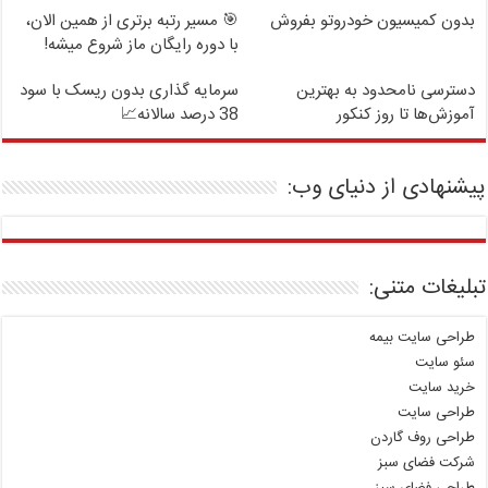
بدون کمیسیون خودروتو بفروش
🎯 مسیر رتبه برتری از همین الان،
با دوره رایگان ماز شروع میشه!
دسترسی نامحدود به بهترین
سرمایه گذاری بدون ریسک با سود
آموزش‌ها تا روز کنکور
38 درصد سالانه📈
پیشنهادی از دنیای وب:
تبلیغات متنی:
طراحی سایت بیمه
سئو سایت
خرید سایت
طراحی سایت
طراحی روف گاردن
شرکت فضای سبز
طراحی فضای سبز