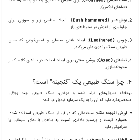
ساب صیقلی (Polished):
برای نمایش حداکثری رنگ و رگه‌ها (مناسب
فضاهای لوکس).
بوش‌همر (Bush-hammered):
ایجاد سطحی زبر و سوزنی برای
جلوگیری از لغزش در محیط‌های باز.
چرمی (Leathered):
ایجاد بافتی مخملی و لمس‌کردنی که حس
طبیعی سنگ را دوچندان می‌کند.
تیشه‌ای (Axed):
روشی سنتی برای ایجاد اصالت در نماهای کلاسیک و
محوطه‌سازی.
۴. چرا سنگ طبیعی یک “گنجینه” است؟
برخلاف متریال‌های ترند شده و موقتی، سنگ طبیعی چند ویژگی
منحصر‌به‌فرد دارد که آن را به یک سرمایه تبدیل می‌کند:
ارزش افزوده ملک:
ساختمانی که در آن از سنگ طبیعی استفاده شده،
همواره قیمت و پرستیژ بالاتری نسبت به بناهای با نمای سیمانی یا
سرامیکی دارد.
انطباق‌پذیری با محیط:
سنگ طبیعی به دلیل منشأ زمینی، با گیاهان و