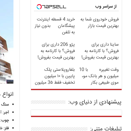
از سراسر وب
فروش خودروی شما به
خرید 4 قسطه اینترنت
بهترین قیمت بازار
پیشگامان
بدون نیاز
به تلفن
ساینا داری برای
پژو 206 داری برای
فروش؟ با کارنامه به
فروش؟ با کارنامه به
بهترین قیمت بفروش!
بهترین قیمت بفروش!
وقت تغییره
با 10
بلفاروپلاستی پلک
میلیون و هر بانک مو،
پایین با ۱۰ میلیون
موی طبیعی بکار
تخفیف فقط 3۵ میلیون
انواع 
پیشنهادی از دنیای وب:
سنگ ط
آجر:
آج
چوب:
چ
تبلیغات متنی:
فلز:
فلز