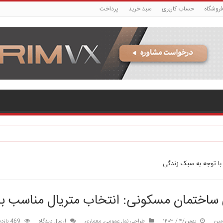
فروشگاه
حساب کاربری
سبد خرید
پرداخت
با توجه به سبک زندگی
 ساختمان مسکونی: انتخاب متریال مناسب با
مین
بهمن/۴ / ۱۴۰۳
طراحی نما
,
عمومی
,
معماری
ارسال دیدگاه
469 بازدید