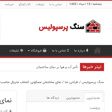
پنجشنبه / 15 / مرداد / 1405
تماس با ما
تبلیغات
تالار گفتگو
خبرنامه
درباره ما
تماس با ما
فروشگاه
تبلیغات
تیتر خبرها
تأثیر آب و هوا بر نمای ساختمان
سنگ پرسپولیس
/
طراحی نما
/
نمای ساختمان مسکونی: انتخاب متریال مناسب 
جدیدترین
محبوبترین
دیدگاه ها
نمای
برچسب
آقای اد